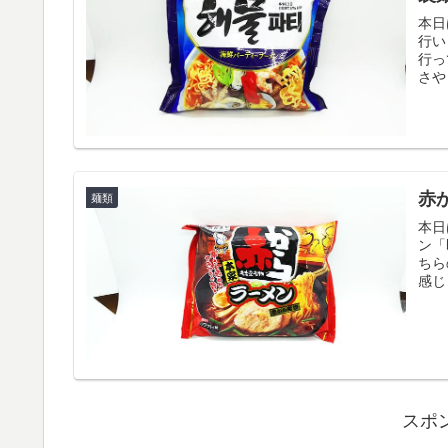
本日
行い
行っ
さや
赤
麺類
本日
ン「
ちら
感じ
スポ