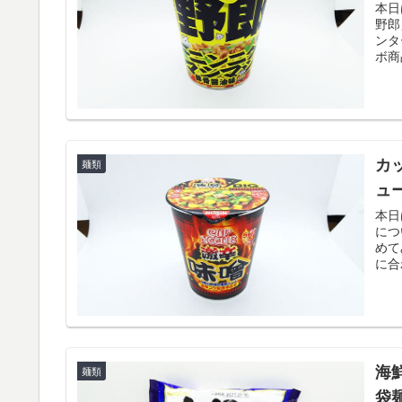
本日
野郎
ンタ
ボ商
カ
麺類
ュ
本日
につ
めて
に合
海
麺類
袋