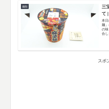
三
麺類
て 
本日
麺」
の味
合し
スポ