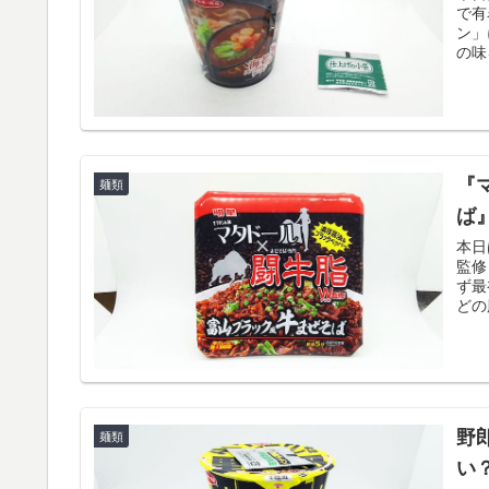
で有
ン」
の味
『
麺類
ば
本日
監修
ず最
どの
野
麺類
い