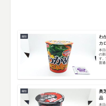
わ
麺類
カ
本日
の新
す。
普通
奥
麺類
品
本日