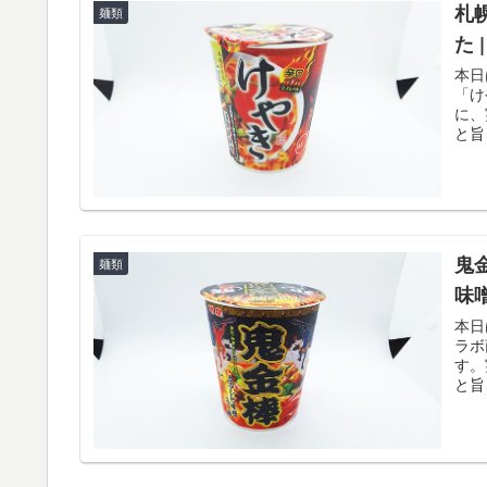
札
麺類
た 
本日
「け
に、
と旨
鬼
麺類
味
本日
ラボ
す。
と旨