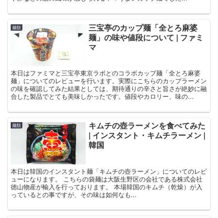
三宝亭のカップ麺「全とろ麻婆
麺類
麺」の味や値段について | ファミ
マ
本日はファミマと三宝亭東京ラボとのコラボカップ麺「全とろ麻婆
麺」についてのレビューを行います。実際にこちらのカップラーメン
の味を確認してみた結果としては、期待通りの辛さと旨さが絶妙に融
合した製品でとても美味しかったです。値段やカロリー、味の...
キムチの壺ラーメンを食べてみた
麺類
| インスタント・キムチラーメン |
韓国
本日は韓国のインスタント麺「キムチの壺ラーメン」についてのレビ
ューになります。 こちらの袋麺は大阪生野区の会社である株式会社
徳山物産が輸入を行っております。 本場韓国のキムチ（乾燥）が入
っているとの事ですが、その味は如何なも...