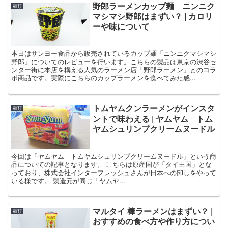
野郎ラーメンカップ麺 ニンニク
麺類
マシマシ野郎はまずい？ | カロリ
ーや味について
本日はサンヨー食品から販売されているカップ麺「ニンニクマシマシ
野郎」についてのレビューを行います。こちらの製品は東京の渋谷セ
ンター街に本店を構える人気のラーメン店「野郎ラーメン」とのコラ
ボ商品です。実際にこちらのカップラーメンを食べてみた感...
トムヤムクンラーメンがインスタ
麺類
ントで味わえる | ヤムヤム トム
ヤムシュリンプクリームヌードル
今回は「ヤムヤム トムヤムシュリンプクリームヌードル」という商
品についての記事となります。 こちらは原産国が「タイ王国」とな
っており、株式会社インターフレッシュさんが日本への卸しをやって
いる様です。 製造元が同じ「ヤムヤ...
マルタイ 棒ラーメンはまずい？ |
麺類
おすすめの食べ方や作り方につい