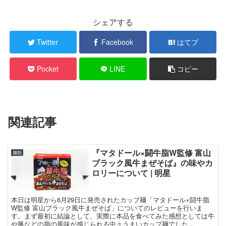
シェアする
Twitter
Facebook
はてブ
Pocket
LINE
コピー
関連記事
『マタドール×闘牛脂W監修 富山
麺類
ブラック風牛まぜそば』の味やカ
ロリーについて | 明星
本日は明星から6月29日に発売されたカップ麺「マタドール×闘牛脂
W監修 富山ブラック風牛まぜそば」についてのレビューを行いま
す。まず最初に結論として、実際に本品を食べてみた感想としては牛
や豚などの脂の風味が感じられる中々うまいカップ麺でした...