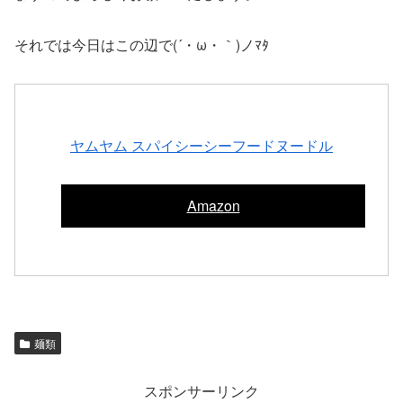
それでは今日はこの辺で(´・ω・｀)ノﾏﾀ
ヤムヤム スパイシーシーフードヌードル
Amazon
麺類
スポンサーリンク