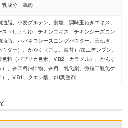
・乳成分・鶏肉
物油脂、小麦グルテン、食塩、調味玉ねぎエキス、
ース（しょうゆ、チキンエキス、チキンシーズニン
物油脂、ハバネロシーズニングパウダー、玉ねぎ、
パウダー）、かやく（ごま、海苔）/加工デンプン、
色料（パプリカ色素、V.B2、カラメル）、かんす
ム）、香辛料抽出物、香料、乳化剤、微粒二酸化ケ
）、V.B1、クエン酸、pH調整剤
て