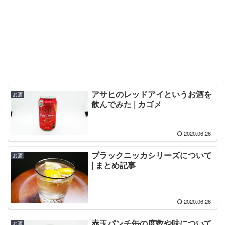
アサヒのレッドアイというお酒を
お酒
飲んでみた | カゴメ
2020.06.26
ブラックニッカシリーズについて
お酒
| まとめ記事
2020.06.26
赤玉パンチ缶の度数や味について
お酒