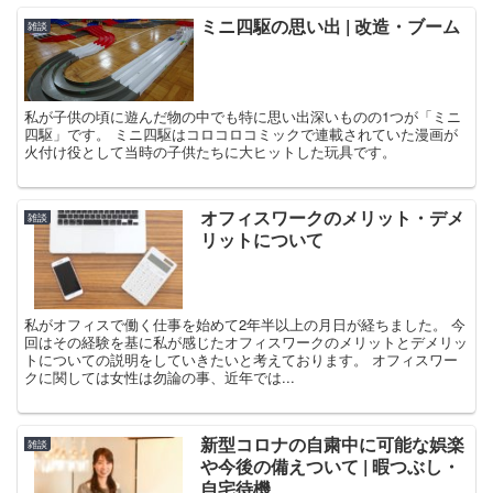
ミニ四駆の思い出 | 改造・ブーム
雑談
私が子供の頃に遊んだ物の中でも特に思い出深いものの1つが「ミニ
四駆」です。 ミニ四駆はコロコロコミックで連載されていた漫画が
火付け役として当時の子供たちに大ヒットした玩具です。
オフィスワークのメリット・デメ
雑談
リットについて
私がオフィスで働く仕事を始めて2年半以上の月日が経ちました。 今
回はその経験を基に私が感じたオフィスワークのメリットとデメリッ
トについての説明をしていきたいと考えております。 オフィスワー
クに関しては女性は勿論の事、近年では...
新型コロナの自粛中に可能な娯楽
雑談
や今後の備えついて | 暇つぶし・
自宅待機