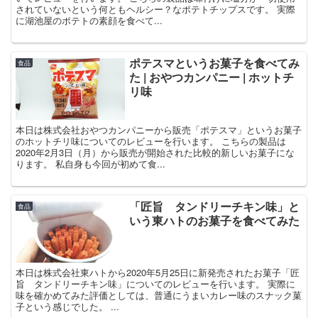
されていないという何ともヘルシー？なポテトチップスです。 実際
に湖池屋のポテトの素顔を食べて...
ポテスマというお菓子を食べてみ
食品
た | おやつカンパニー | ホットチ
リ味
本日は株式会社おやつカンパニーから販売「ポテスマ」というお菓子
のホットチリ味についてのレビューを行います。 こちらの製品は
2020年2月3日（月）から販売が開始された比較的新しいお菓子にな
ります。 私自身も今回が初めて食...
「匠旨 タンドリーチキン味」と
食品
いう東ハトのお菓子を食べてみた
本日は株式会社東ハトから2020年5月25日に新発売されたお菓子「匠
旨 タンドリーチキン味」についてのレビューを行います。 実際に
味を確かめてみた評価としては、普通にうまいカレー味のスナック菓
子という感じでした。 ...