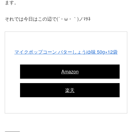
ます。
それでは今日はこの辺で(´・ω・｀)ノﾏﾀﾈ
マイクポップコーン バターしょうゆ味 50g×12袋
Amazon
楽天