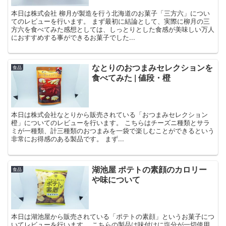
本日は株式会社 柳月が製造を行う北海道のお菓子「三方六」につい
てのレビューを行います。 まず最初に結論として、実際に柳月の三
方六を食べてみた感想としては、しっとりとした食感が美味しい万人
におすすめする事ができるお菓子でした...
なとりのおつまみセレクションを
食品
食べてみた | 値段・橙
本日は株式会社なとりから販売されている「おつまみセレクション
橙」についてのレビューを行います。 こちらはチーズニ種類とサラ
ミが一種類、計三種類のおつまみを一袋で楽しむことができるという
非常にお得感のある製品です。 まず...
湖池屋 ポテトの素顔のカロリー
食品
や味について
本日は湖池屋から販売されている「ポテトの素顔」というお菓子につ
いてレビューを行います。 こちらの製品は味付けに塩分が一切使用