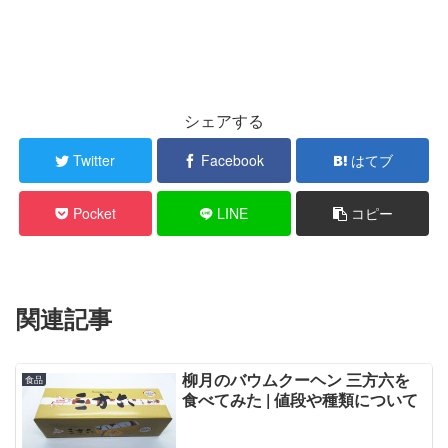
シェアする
Twitter
Facebook
はてブ
Pocket
LINE
コピー
関連記事
柳月のバウムクーヘン 三方六を
食品
食べてみた | 値段や種類について