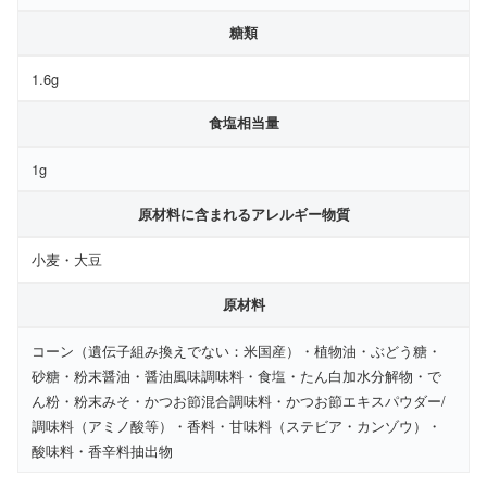
糖類
1.6g
食塩相当量
1g
原材料に含まれるアレルギー物質
小麦・大豆
原材料
コーン（遺伝子組み換えでない：米国産）・植物油・ぶどう糖・
砂糖・粉末醤油・醤油風味調味料・食塩・たん白加水分解物・で
ん粉・粉末みそ・かつお節混合調味料・かつお節エキスパウダー/
調味料（アミノ酸等）・香料・甘味料（ステビア・カンゾウ）・
酸味料・香辛料抽出物