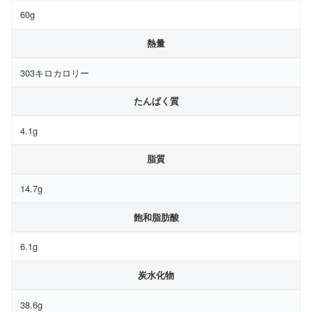
60g
熱量
303キロカロリー
たんぱく質
4.1g
脂質
14.7g
飽和脂肪酸
6.1g
炭水化物
38.6g