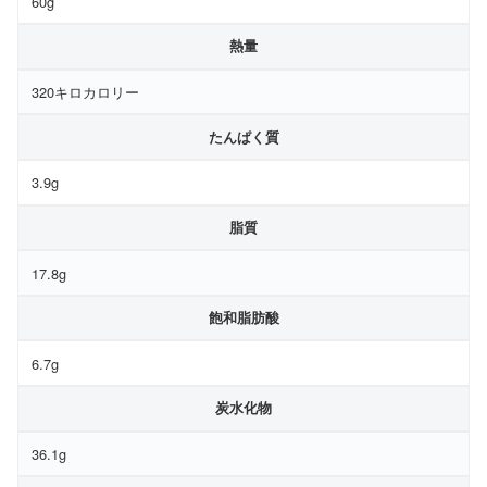
60g
熱量
320キロカロリー
たんぱく質
3.9g
脂質
17.8g
飽和脂肪酸
6.7g
炭水化物
36.1g