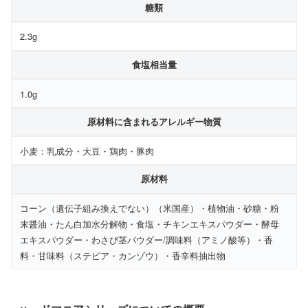
糖類
2.3g
食塩相当量
1.0g
原材料に含まれるアレルギー物質
小麦：乳成分・大豆・鶏肉・豚肉
原材料
コーン（遺伝子組み換えでない）（米国産）・植物油・砂糖・粉
末醤油・たん白加水分解物・食塩・チキンエキスパウダー・酵母
エキスパウダー・わさび茎パウダー/調味料（アミノ酸等）・香
料・甘味料（ステビア・カンゾウ）・香辛料抽出物