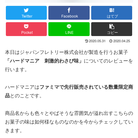
Twitter
Facebook
はてブ
Pocket
LINE
コピー
2020.05.31
2020.04.25
本日はジャパンフレトリー株式会社が製造を行うお菓子
「ハードマニア 刺激的わさび味」
についてのレビューを
行います。
ハードマニアは
ファミマで先行販売されている数量限定商
品
とのことです。
商品名からも色々とやばそうな雰囲気が溢れ出すこちらの
お菓子の味は如何様なものなのかを今からチェックしてい
きます。