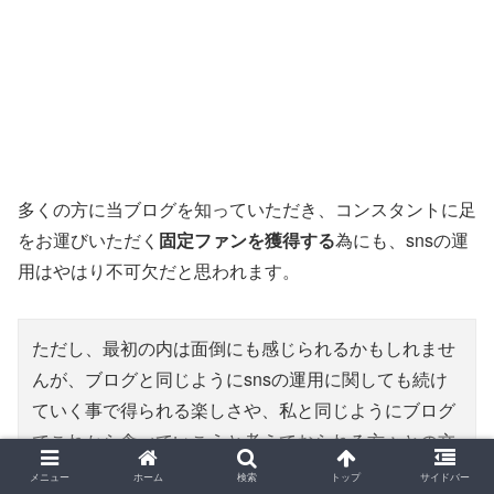
多くの方に当ブログを知っていただき、コンスタントに足
をお運びいただく
固定ファンを獲得する
為にも、snsの運
用はやはり不可欠だと思われます。
ただし、最初の内は面倒にも感じられるかもしれませ
んが、ブログと同じようにsnsの運用に関しても続け
ていく事で得られる楽しさや、私と同じようにブログ
でこれから食べていこうと考えておられる方々との交
流をする事が可能かもしれませんので、そういった点
メニュー
ホーム
検索
トップ
サイドバー