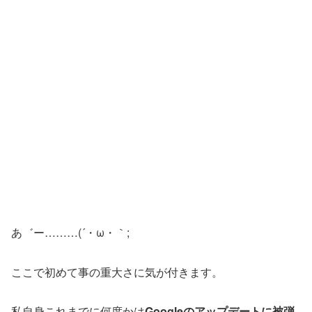
あ゛ー………(´・ω・｀;
ここで初めて事の重大さに気が付きます。
私自身これまでに何度かは
Googleのアップデートに被弾