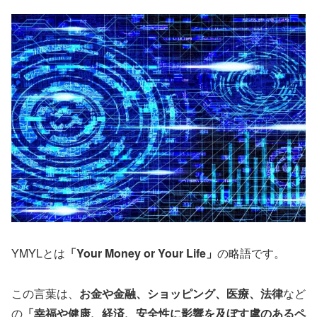
YMYLとは
「Your Money or Your Life」
の略語です。
この言葉は、
お金や金融、ショッピング、医療、法律
など
の
「幸福や健康、経済、安全性に影響を及ぼす虞のあるペ