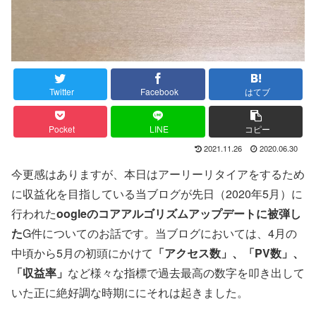
Twitter
Facebook
はてブ
Pocket
LINE
コピー
2021.11.26
2020.06.30
今更感はありますが、本日はアーリーリタイアをするため
に収益化を目指している当ブログが先日（2020年5月）に
行われた
oogleのコアアルゴリズムアップデートに被弾し
た
G件についてのお話です。当ブログにおいては、4月の
中頃から5月の初頭にかけて
「アクセス数」、「PV数」、
「収益率」
など様々な指標で過去最高の数字を叩き出して
いた正に絶好調な時期ににそれは起きました。