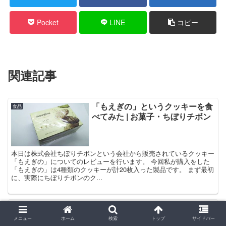
Pocket
LINE
コピー
関連記事
「もえぎの」というクッキーを食
食品
べてみた | お菓子・ちぼりチボン
本日は株式会社ちぼりチボンという会社から販売されているクッキー
「もえぎの」についてのレビューを行います。 今回私が購入をした
「もえぎの」は4種類のクッキーが計20枚入った製品です。 まず最初
に、実際にちぼりチボンのク...
なとりのおつまみセレクションを
食品
食べてみた | 値段・橙
メニュー
ホーム
検索
トップ
サイドバー